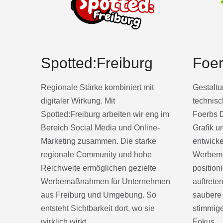
Spotted:Freiburg
Foer
Regionale Stärke kombiniert mit
Gestaltu
digitaler Wirkung. Mit
technisc
Spotted:Freiburg arbeiten wir eng im
Foerbs D
Bereich Social Media und Online-
Grafik 
Marketing zusammen. Die starke
entwicke
regionale Community und hohe
Werbemit
Reichweite ermöglichen gezielte
position
Werbemaßnahmen für Unternehmen
auftrete
aus Freiburg und Umgebung. So
saubere
entsteht Sichtbarkeit dort, wo sie
stimmig
wirklich wirkt.
Fokus.