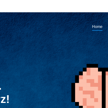
Home
.
z!