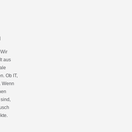
n
 Wir
t aus
ale
n. Ob IT,
g. Wenn
hen
sind,
ausch
kte.